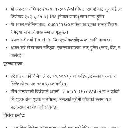
यो अफर १ नोभेम्बर २०२५, १२:०० AM (नेपाल समय) बाट सुरु भई ३१
डिसेम्बर २०२५, ११:५९ PM (नेपाल समय) सम्म मान्य हुनेछ,
यो अफर मलेसियाबाट Touch ‘n Go मार्फत पठाइएका अन्तर्राष्ट्रिय
रेमिट्यान्स कारोबारहरूमा लागू हुन्छ।
अफर सबै नयाँ Touch ‘n Go प्रयोगकर्ताहरू का लागि मान्य छ।
अफर सबै मोडहरूमा गरिएका ट्रान्सफरहरूमा लागू हुनेछ (नगद, बैंक, र
वालेट)।
पुरस्कारहरू
:
हरेक हप्ताको विजेताले रु. १०,००० प्राप्त गर्नेछन्, र बम्पर पुरस्कार
विजेताले रु. ५०,००० प्राप्त गर्नेछन्।
तीन भाग्यशाली विजेताले आफ्नो Touch ‘n Go eWallet मा १ वर्षको
निःशुल्क सेवा शुल्क पाउनेछन्, जसलाई प्रोमो कोडको रूपमा १२
पटकसम्म प्रयोग गर्न सकिन्छ।
विजेता
छनोट
:
साप्ताहिक विजेता: हरेक हप्तामा सबैभन्दा बढी रेमिट्यान्स मूल्य अनुसार