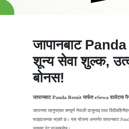
जापानबाट Panda R
शून्य सेवा शुल्क, उ
बोनस!
जापानबाट Panda Remit मार्फत eSewa वालेटमा पैसा प
जापानमा रहनुभएका सम्पूर्ण नेपाली दाजुभाइ तथा दिदीबहिन
फाइदाजनक भएको छ। यस योजना अन्तर्गत जापानबाट Pand
उत्कृष्ट रेट पाउनुहुनेछ।