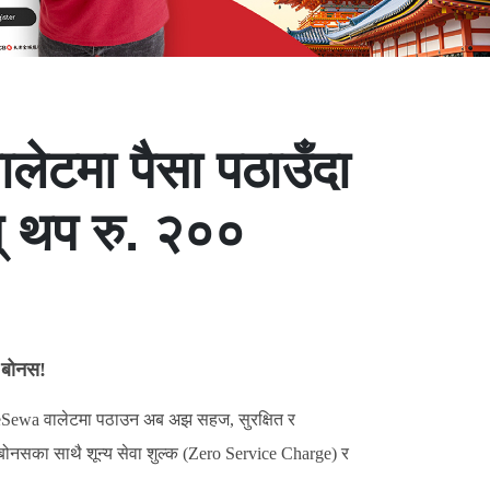
टमा पैसा पठाउँदा
ोस् थप रु. २००
० बोनस!
को eSewa वालेटमा पठाउन अब अझ सहज, सुरक्षित र
० बोनसका साथै शून्य सेवा शुल्क (Zero Service Charge) र