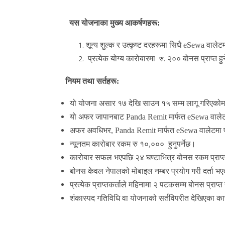
यस योजनाका मुख्य आकर्षणहरू:
शून्य शुल्क र उत्कृष्ट दरहरूमा सिधै eSewa वालेट
रु.
प्रत्येक योग्य कारोबारमा
२०० बोनस प्राप्त ह
नियम तथा सर्तहरू:
यो योजना असार १७ देखि साउन १५ सम्म लागू गरिएकोम
यो अफर जापानबाट Panda Remit मार्फत eSewa वालेटमा पठ
अफर अवधिभर, Panda Remit मार्फत eSewa वालेटमा पठाइ
न्यूनतम कारोबार रकम रु १०,००० हुनुपर्नेछ।
कारोबार
सफल
भएपछि
२४
घण्टाभित्र
बोनस
रकम
प्राप
बोनस
केवल
नेपालको
मोबाइल
नम्बर
प्रयोग
गरी
दर्ता
भए
प्रत्येक प्राप्तकर्ताले महिनामा २ पटकसम्म बोनस प्राप्त 
शंकास्पद
गतिविधि
वा
योजनाको
सर्तविपरीत
देखिएका
का