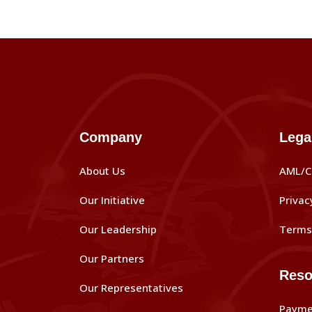
Company
Lega
About Us
AML/C
Our Initiative
Privac
Our Leadership
Terms 
Our Partners
Reso
Our Representatives
Payme