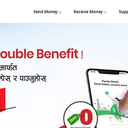
Send Money
Receive Money
Sup