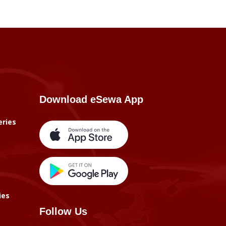
Download eSewa App
eries
ies
Follow Us