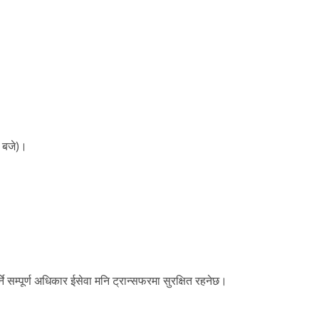
 बजे)।
ने
सम्पूर्ण
अधिकार
ईसेवा मनि ट्रान्सफर
मा
सुरक्षित
रहनेछ।