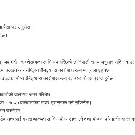
मा पैसा पठाउनुहोस्।
ुनेछ।
ा, अब भदौ १५ गतेसम्मका लागि थप गरिएको छ (नेपाली समय अनुसार राति ११:५९
ाइने अन्तर्राष्ट्रिय रेमिट्यान्स कारोबारहरूमा मात्र लागू हुनेछ।
एका योग्य रेमिट्यान्स कारोबारहरूमा रु. २०० बोनस प्राप्त हुनेछ।
्तकर्ताको
वालेटमा
जम्मा
गरिनेछ।
का
eSewa
वालेटमार्फत
मात्र
ट्रान्सफर
गर्न
सकिनेछ।
गर्न सक्नेछन्।
रोबारहरूलाई
क्यासब्याकका
लागि
अयोग्य
ठहराउने
तथा
योजना
परिमार्जन
वा
रद्द
गर्