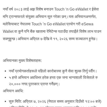
नयाँ वर्ष २०८३ लाई अझ विशेष बनाउन Touch ‘n Go eWallet र ईसेवा
मनि ट्रान्सफरले संयुक्त अभियान सुरु गरेका छन्।यस अभियानअन्तर्गत,
मलेसियाबाट नेपालमा Touch ’n Go eWallet प्रयोग गरी eSewa
Wallet वा कुनै पनि बैंक खातामा रेमिटेन्स पठाउँदा तपाईंले विशेष लाभ पाउन
सक्नुहुन्छ।अभियान अप्रिल ७ देखि मे ११, २०२६ सम्म सञ्चालन हुनेछ।
अभियानका मुख्य विशेषताहरू:
नयाँ प्रयोगकर्ताहरूले पहिलो कारोबारमा कुनै सेवा शुल्क तिर्नु पर्दैन।
५ हप्ते अभियान अवधिभर हरेक हप्ता एक जना भाग्यशाली विजेताले रु
२०,००० नगद पुरस्कार प्राप्त गर्नेछन्।
अभियान अवधि:
सुरु मिति: अप्रिल ७, २०२६ (नेपाल समय अनुसार दिउँसो १२:०० बजे)