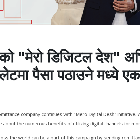
फरको "मेरो डिजिटल देश" अ
ालेटमा पैसा पठाउने मध्ये 
।
emittance company continues with "Mero Digital Desh" initiative.
about the numerous benefits of utilizing digital channels for mo
ross the world can be a part of this campaign by sending remittan