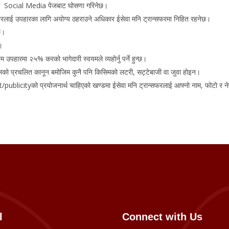
ेवाको Social Media पेजबाट घोसणा गरिनेछ।
ोवारलाई उपहारका लागि अयोग्य ठहराउने अधिकार ईसेवा मनि ट्रान्सफरमा निहित रहनेछ।
ेछ।
न।
उपहारमा २५% करको भागेदारी स्वयमले व्यहोर्नु पर्ने हुन्छ।
पालको प्रचलित कानून बमोजिम कुनै पनि किसिमको लटरी, सट्टेबाजी वा जुवा होइन।
blicityको प्रयोजनार्थ चाहिएको खण्डमा ईसेवा मनि ट्रान्सफरलाई आफ्नो नाम, फोटो र नेपा
l
Connect with Us