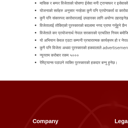
मासिक र बम्पर विजेताको घोसणा ईसेवा मनी ट्रान्सफर र इस
योजनाको सर्तहरु अनुसार नरहेका कुनै पनि प्रयोगकर्ता वा कार
कुनै पनि संकास्पद कारोवारलाई उपहारका लागि अयोग्य ठहराइन
विजेतालाई तोकिएको पुरस्कारको बदलामा नगद प्राप्त गर्नुहुने छै
विजेताले कर प्रयोजनार्थ नेपाल सरकारको प्रचलित नियम बमोजिम 
यो अभियान केवल एउटा कम्पनी प्रचारात्मक कार्यक्रम हो र ने
कुनै पनि विजेता अथवा पुरस्कारको हकवालाले advertisement/pu
न्यूनतम करोबार रकम ५०००
रेमिट्यान्स पठाउने व्यक्ति पुरस्कारको हकदार बन्नु हुनेछ।
Company
Lega