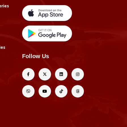
eries
ies
Follow Us