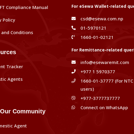
For eSewa Wallet-related qu
FT Compliance Manual
csd@esewa.com.np
y Policy
01-5970121
and Conditions
1660-01-02121
For Remittance-related quer
urces
info@esewaremit.com
nt Tracker
+977 1 5970377
tic Agents
1660-01-37777 (For NTC
users)
+977-3777737777
Connect on WhatsApp
 Our Community
mestic Agent