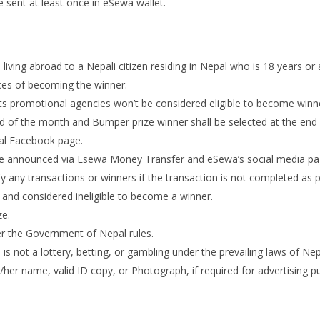
 sent at least once in eSewa wallet.
ving abroad to a Nepali citizen residing in Nepal who is 18 years or
es of becoming the winner.
 promotional agencies won’t be considered eligible to become winn
nd of the month and Bumper prize winner shall be selected at the end 
ial Facebook page.
be announced via Esewa Money Transfer and eSewa’s social media p
fy any transactions or winners if the transaction is not completed a
d and considered ineligible to become a winner.
ze.
per the Government of Nepal rules.
s not a lottery, betting, or gambling under the prevailing laws of Ne
/her name, valid ID copy, or Photograph, if required for advertising 