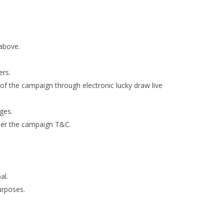
 above.
ers.
of the campaign through electronic lucky draw live
ages.
s per the campaign T&C.
pal.
purposes.