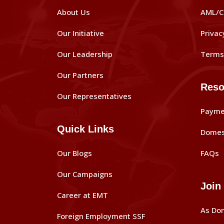
About Us
AML/C
Our Initiative
Privac
Our Leadership
Terms 
Our Partners
Reso
Our Representatives
Payme
Quick Links
Domes
Our Blogs
FAQs
Our Campaigns
Join
Career at EMT
As Do
Foreign Employment SSF