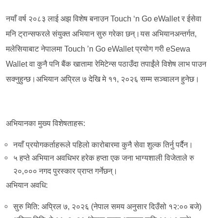
नयाँ वर्ष २०८३ लाई अझ विशेष बनाउन Touch ‘n Go eWallet र ईसेवा
मनि ट्रान्सफरले संयुक्त अभियान सुरु गरेका छन्।यस अभियानअन्तर्गत,
मलेसियाबाट नेपालमा Touch ’n Go eWallet प्रयोग गरी eSewa
Wallet वा कुनै पनि बैंक खातामा रेमिटेन्स पठाउँदा तपाईंले विशेष लाभ पाउन
सक्नुहुन्छ।अभियान अप्रिल ७ देखि मे ११, २०२६ सम्म सञ्चालन हुनेछ।
अभियानका मुख्य विशेषताहरू:
नयाँ प्रयोगकर्ताहरूले पहिलो कारोबारमा कुनै सेवा शुल्क तिर्नु पर्दैन।
५ हप्ते अभियान अवधिभर हरेक हप्ता एक जना भाग्यशाली विजेताले रु
२०,००० नगद पुरस्कार प्राप्त गर्नेछन्।
अभियान अवधि:
सुरु मिति: अप्रिल ७, २०२६ (नेपाल समय अनुसार दिउँसो १२:०० बजे)